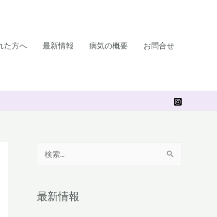
れた方へ
最新情報
病気の概要
お問合せ
検
索
対
最新情報
象
: