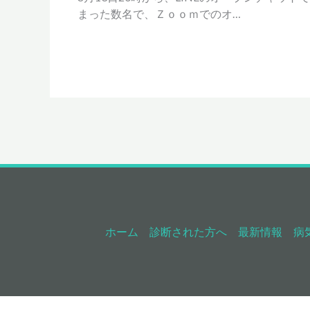
まった数名で、Ｚｏｏｍでのオ…
ホーム
診断された方へ
最新情報
病