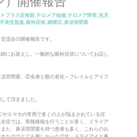
ン）開催報告
ートプラス症候群
,
テロメア短縮
,
テロメア障害
,
先天
不良性貧血
,
眼科症状
,
網膜症
,
鼻涙管閉塞
会＆交流会の開催報告です。
講師にお迎えし、一般的な眼科症状についてお話し
鼻涙管閉塞、②全身と眼の老化～フレイルとアイフ
明して頂きました。
Cやスマホの常用で多くの人が悩まされている症
不全症では、骨髄移植を行うことが多く、ドライア
。また、鼻涙管閉塞を持つ患者も多く、これらのお
できたのでとても嬉しかったです。ドライアイと鼻