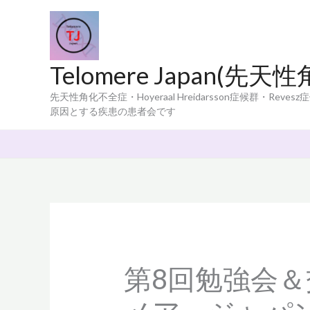
内
容
を
ス
Telomere Japan(
キ
ッ
先天性角化不全症・Hoyeraal Hreidarsson症候群・R
プ
原因とする疾患の患者会です
第8回勉強会＆