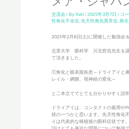
メア・ジャパ
交流会
/ By
Yuki
/
2025年3月7日
/
コ
性角化不全症
,
先天性角化異常症
,
再生
2025年2月8日(土)に開催した勉強
北里大学 眼科学 川北哲也先生を
て頂きました。
①角化と眼表面疾患～ドライアイと
レイル・網膜、視神経の変化～
と二本立てでとても分かりやすく説
ドライアイは、コンタクトの着用やP
状の一つかと思います。先天性角化
イは代表的な移植後の眼科症状です
話はとても身近な問題について勉強