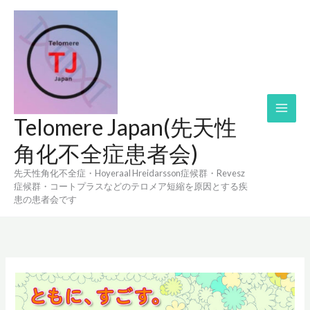
内
容
を
ス
キ
ッ
プ
Telomere Japan(先天性
角化不全症患者会)
先天性角化不全症・Hoyeraal Hreidarsson症候群・Revesz
症候群・コートプラスなどのテロメア短縮を原因とする疾
患の患者会です