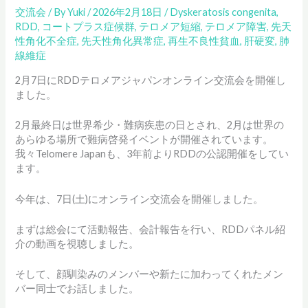
交流会
/ By
Yuki
/
2026年2月18日
/
Dyskeratosis congenita
,
RDD
,
コートプラス症候群
,
テロメア短縮
,
テロメア障害
,
先天
性角化不全症
,
先天性角化異常症
,
再生不良性貧血
,
肝硬変
,
肺
線維症
2月7日にRDDテロメアジャパンオンライン交流会を開催し
ました。
2月最終日は世界希少・難病疾患の日とされ、2月は世界の
あらゆる場所で難病啓発イベントが開催されています。
我々Telomere Japanも、3年前よりRDDの公認開催をしてい
ます。
今年は、7日(土)にオンライン交流会を開催しました。
まずは総会にて活動報告、会計報告を行い、RDDパネル紹
介の動画を視聴しました。
そして、顔馴染みのメンバーや新たに加わってくれたメン
バー同士でお話しました。