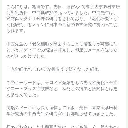
こんにちは。亀田です。先日、運営2人で東京大学医科学研
究所副所長 中西真教授の元へ伺いました。中西先生は、
癌防御シグナル分野の研究をされており、「老化研究・が
ん化研究」をメインに日本の最新の医学研究に携わってお
られます。
中西先生の「老化細胞を除去することで若返りが可能に⁈」
というメディアでの報道を拝見し、即座にメールを送った
のがきっかけでした。
「老化細胞=テロメアが極限まで短くなった細胞」
このキーワードは、テロメア短縮をもつ先天性角化不全症
やコートプラス症候群など、私たちの病気と無関係とは思
えませんでした。
突然のメールにも快く返信して頂き、先日、東京大学医科
学研究所の中西先生の研究室にお邪魔させて頂きました。
初めてお会いした中西真先生は、とても優しく、私たちの