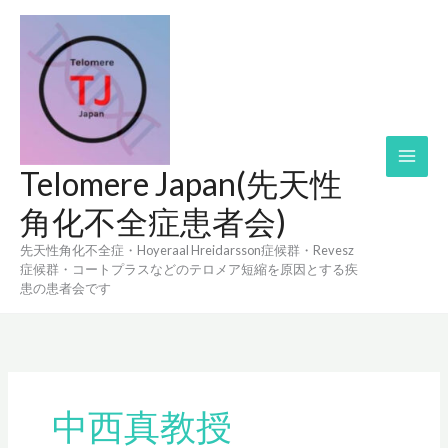
内
容
を
ス
キ
ッ
プ
Telomere Japan(先天性
角化不全症患者会)
先天性角化不全症・Hoyeraal Hreidarsson症候群・Revesz
症候群・コートプラスなどのテロメア短縮を原因とする疾
患の患者会です
中西真教授