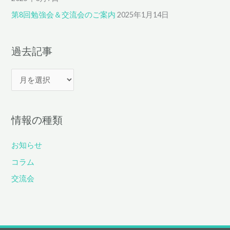
て
第8回勉強会＆交流会のご案内
2025年1月14日
き
ま
し
過去記事
た
過
去
記
情報の種類
事
お知らせ
コラム
交流会