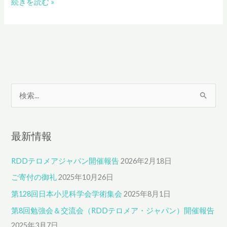
東
続きを読む »
京
大
学
医
科
学
研
究
検
所
索
の
中
対
西
最新情報
象
真
:
教
RDDテロメアジャパン開催報告
2026年2月18日
授
の
ご寄付の御礼
2025年10月26日
も
と
第128回日本小児科学会学術集会
2025年8月1日
へ
第8回勉強会＆交流会（RDDテロメア・ジャパン）開催報告
行
っ
2025年3月7日