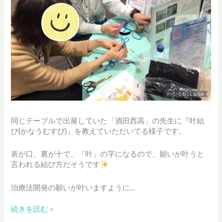
同じテーブルで出展していた「酒田西高」の先生に『叶結
び(かなうむすび)』を教えていただいてる様子です。
表が口、裏が十で、「叶」の字になるので、願いが叶うと
言われる結び方だそうです
治療法開発の願いが叶いますように…
RDD
続きを読む »
Japan