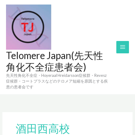
内
容
を
ス
キ
ッ
プ
Telomere Japan(先天性
角化不全症患者会)
先天性角化不全症・Hoyeraal Hreidarsson症候群・Revesz
症候群・コートプラスなどのテロメア短縮を原因とする疾
患の患者会です
酒田西高校