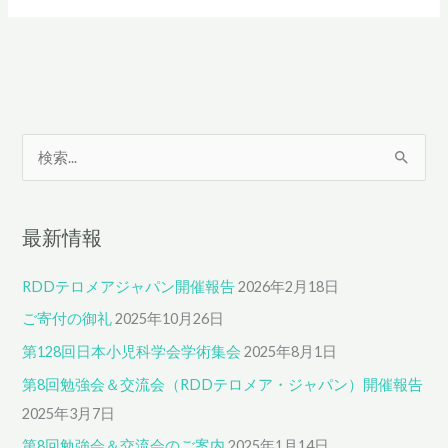
15
周
年
記
念
イ
ベ
検
ン
索
ト
対
最新情報
象
:
RDDテロメアジャパン開催報告
2026年2月18日
ご寄付の御礼
2025年10月26日
第128回日本小児科学会学術集会
2025年8月1日
第8回勉強会＆交流会（RDDテロメア・ジャパン）開催報告
2025年3月7日
第8回勉強会＆交流会のご案内
2025年1月14日