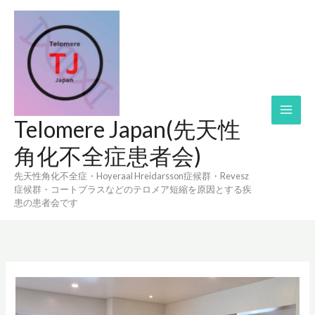
内
容
を
ス
キ
ッ
プ
Telomere Japan(先天性
角化不全症患者会)
先天性角化不全症・Hoyeraal Hreidarsson症候群・Revesz
症候群・コートプラスなどのテロメア短縮を原因とする疾
患の患者会です