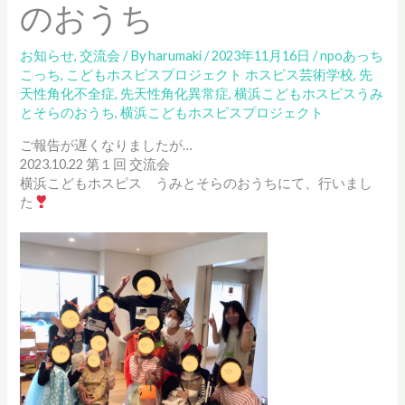
のおうち
お知らせ
,
交流会
/ By
harumaki
/
2023年11月16日
/
npoあっち
こっち
,
こどもホスピスプロジェクト ホスピス芸術学校
,
先
天性角化不全症
,
先天性角化異常症
,
横浜こどもホスピスうみ
とそらのおうち
,
横浜こどもホスピスプロジェクト
ご報告が遅くなりましたが…
2023.10.22 第１回 交流会
横浜こどもホスピス うみとそらのおうちにて、行いまし
た