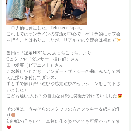
コロナ禍に発足した、Telomere Japan。
これまではオンラインの交流が中心で、ゲリラ的にオフ会
を行うことはありましたが、リアルでの交流会は初めて
当日は『認定NPO法人 あっちこっち』より
Cュタツヤ（ダンサー・振付師）さん
田中愛実（ピアニスト）さん
にお越しいただき、アンダー・ザ・シーの曲にみんなで考
えた振りを付けてダンス♪
手と手で触れ合い遊びや感覚遊びのセッションをして下さ
いました♪
こども達(大人も!?)の自由な発想に笑顔が弾けていました
その後は、うみそらのスタッフの方とクッキー＆綿あめ作
り
初挑戦の子もいて、真剣に作る姿がとても可愛かったです