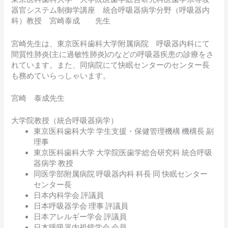
器官システム制御学講座 統合呼吸器病学分野（呼吸器内
科）教授 宮崎泰成 先生
宮崎先生は、東京医科歯科大学附属病院 呼吸器内科にて
間質性肺炎(主に過敏性肺炎)のなどの呼吸器疾患の診療をさ
れています。また、同病院にて快眠センターのセンター長
も務めていらっしゃいます。
宮崎 泰成先生
大学院教授（統合呼吸器病学）
東京医科歯科大学 学生支援・保健管理機構 機構長 副
理事
東京医科歯科大学 大学院医歯学総合研究科 統合呼吸
器病学 教授
同医学部附属病院 呼吸器内科 科長 同 快眠センター
センター長
日本内科学会 評議員
日本呼吸器学会 理事 評議員
日本アレルギー学会 評議員
日本呼吸器内視鏡学会 会員