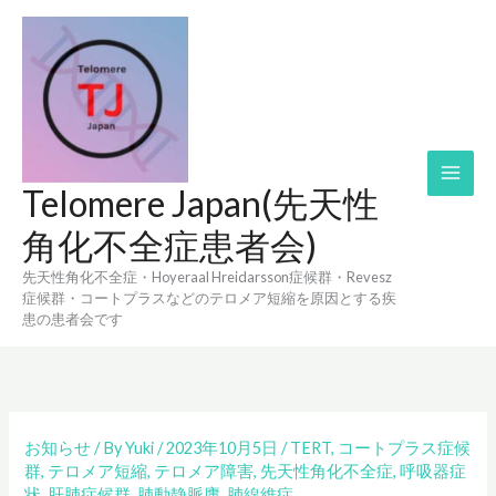
内
容
を
ス
キ
ッ
プ
Telomere Japan(先天性
角化不全症患者会)
先天性角化不全症・Hoyeraal Hreidarsson症候群・Revesz
症候群・コートプラスなどのテロメア短縮を原因とする疾
患の患者会です
お知らせ
/ By
Yuki
/
2023年10月5日
/
TERT
,
コートプラス症候
群
,
テロメア短縮
,
テロメア障害
,
先天性角化不全症
,
呼吸器症
状
,
肝肺症候群
,
肺動静脈廔
,
肺線維症